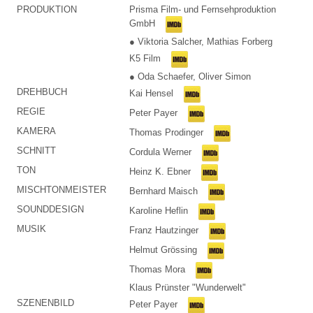
PRODUKTION
Prisma Film- und Fernsehproduktion
GmbH
● Viktoria Salcher, Mathias Forberg
K5 Film
● Oda Schaefer, Oliver Simon
DREHBUCH
Kai Hensel
REGIE
Peter Payer
KAMERA
Thomas Prodinger
SCHNITT
Cordula Werner
TON
Heinz K. Ebner
MISCHTONMEISTER
Bernhard Maisch
SOUNDDESIGN
Karoline Heflin
MUSIK
Franz Hautzinger
Helmut Grössing
Thomas Mora
Klaus Prünster "Wunderwelt"
SZENENBILD
Peter Payer