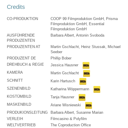
Credits
CO-PRODUKTION
COOP 99 Filmproduktion GmbH, Prisma
Filmproduktion GmbH, Essential
Filmproduktion GmbH
AUSFÜHRENDE
Barbara Albert, Antonin Svoboda
PRODUZENTEN
PRODUZENTEN AT
Martin Gschlacht, Heinz Stussak, Michael
Seeber
PRODUZENT DE
Phillip Bober
DREHBUCH & REGIE
Jessica Hausner
KAMERA
Martin Gschlacht
SCHNITT
Karin Hartusch
SZENENBILD
Katharina Wöppermann
KOSTÜMBILD
Tanja Hausner
MASKENBILD
Ariane Wisniewski
PRODUKIONSLEITUNG
Barbara Albert, Susanne Marian
VERLEIH
Filmcasino & Polyfilm
WELTVERTRIEB
The Coproduction Office