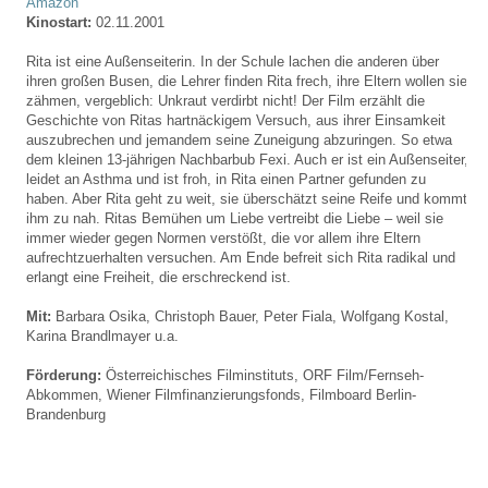
Amazon
Kinostart:
02.11.2001
Rita ist eine Außenseiterin. In der Schule lachen die anderen über
ihren großen Busen, die Lehrer finden Rita frech, ihre Eltern wollen sie
zähmen, vergeblich: Unkraut verdirbt nicht! Der Film erzählt die
Geschichte von Ritas hartnäckigem Versuch, aus ihrer Einsamkeit
auszubrechen und jemandem seine Zuneigung abzuringen. So etwa
dem kleinen 13-jährigen Nachbarbub Fexi. Auch er ist ein Außenseiter,
leidet an Asthma und ist froh, in Rita einen Partner gefunden zu
haben. Aber Rita geht zu weit, sie überschätzt seine Reife und kommt
ihm zu nah. Ritas Bemühen um Liebe vertreibt die Liebe – weil sie
immer wieder gegen Normen verstößt, die vor allem ihre Eltern
aufrechtzuerhalten versuchen. Am Ende befreit sich Rita radikal und
erlangt eine Freiheit, die erschreckend ist.
Mit:
Barbara Osika, Christoph Bauer, Peter Fiala, Wolfgang Kostal,
Karina Brandlmayer u.a.
Förderung:
Österreichisches Filminstituts, ORF Film/Fernseh-
Abkommen, Wiener Filmfinanzierungsfonds, Filmboard Berlin-
Brandenburg