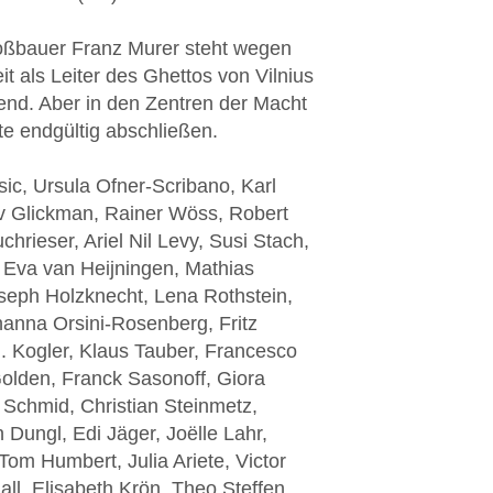
oßbauer Franz Murer steht wegen
t als Leiter des Ghettos von Vilnius
kend. Aber in den Zentren der Macht
te endgültig abschließen.
sic
,
Ursula Ofner-Scribano
, Karl
ov Glickman, Rainer Wöss,
Robert
uchrieser,
Ariel Nil Levy
,
Susi Stach
,
,
Eva van Heijningen
, Mathias
oseph Holzknecht,
Lena Rothstein
,
hanna Orsini-Rosenberg
, Fritz
. Kogler, Klaus Tauber,
Francesco
Golden
,
Franck Sasonoff
, Giora
 Schmid, Christian Steinmetz,
n Dungl
,
Edi Jäger
, Joëlle Lahr,
 Tom Humbert, Julia Ariete, Victor
all,
Elisabeth Krön
, Theo Steffen