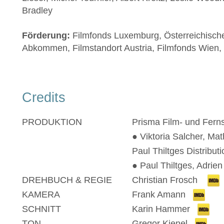
Bradley
Förderung:
Filmfonds Luxemburg,
Österreichische
Abkommen,
Filmstandort Austria,
Filmfonds Wien,
Credits
PRODUKTION
Prisma Film- und Fer
● Viktoria Salcher, Ma
Paul Thiltges Distribut
● Paul Thiltges, Adrien
DREHBUCH & REGIE
Christian Frosch
KAMERA
Frank Amann
SCHNITT
Karin Hammer
TON
Gregor Kienel