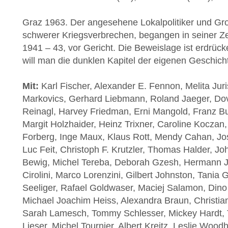
Graz 1963. Der angesehene Lokalpolitiker und Gr
schwerer Kriegsverbrechen, begangen in seiner Zei
1941 – 43, vor Gericht. Die Beweislage ist erdrüc
will man die dunklen Kapitel der eigenen Geschich
Mit:
Karl Fischer,
Alexander E. Fennon
,
Melita Juri
Markovics,
Gerhard Liebmann
, Roland Jaeger, D
Reinagl
,
Harvey Friedman
, Erni Mangold, Franz B
Margit Holzhaider, Heinz Trixner,
Caroline Koczan
Forberg,
Inge Maux
,
Klaus Rott
,
Mendy Cahan
, J
Luc Feit,
Christoph F. Krutzler
,
Thomas Halder
,
Jo
Bewig,
Michel Tereba
,
Deborah Gzesh
, Hermann J
Cirolini
, Marco Lorenzini,
Gilbert Johnston
,
Tania 
Seeliger,
Rafael Goldwaser
,
Maciej Salamon
, Dino
Michael Joachim Heiss
, Alexandra Braun,
Christia
Sarah Lamesch
,
Tommy Schlesser
,
Mickey Hardt
,
Lieser, Michel Tournier, Albert Kreitz, Leslie Woodh