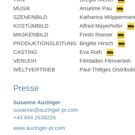
MUSIK
Anselme Pau
SZENENBILD
Katharina Wöpperman
KOSTÜMBILD
Alfred Mayerhofer
MASKENBILD
Fredo Roeser
PRODUKTIONSLEITUNG
Brigitte Hirsch
CASTING
Eva Roth
VERLEIH
Filmladen Filmverleih
WELTVERTRIEB
Paul Thiltges Distribut
Presse
Susanne Auzinger
susanne@auzinger-pr.com
+43 664 2639228
www.auzinger-pr.com