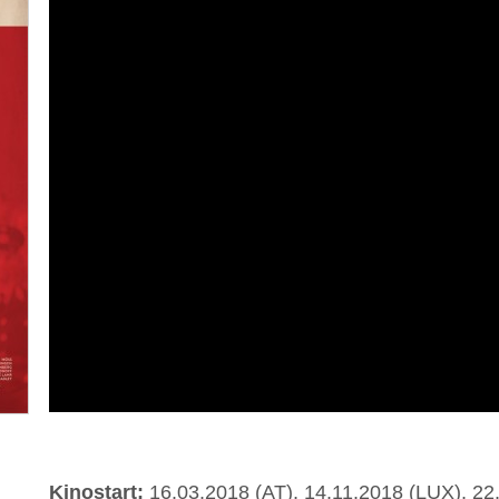
Kinostart:
16.03.2018 (AT), 14.11.2018 (LUX), 22