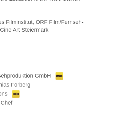
s Filminstitut,
ORF Film/Fernseh-
Cine Art Steiermark
nsehproduktion GmbH
thias Forberg
ions
 Chef